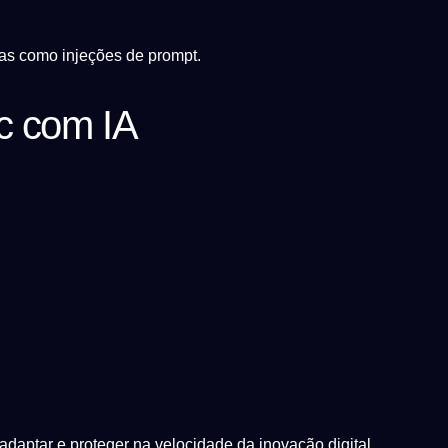
cas como injeções de prompt.
c com IA
daptar e proteger na velocidade da inovação digital.